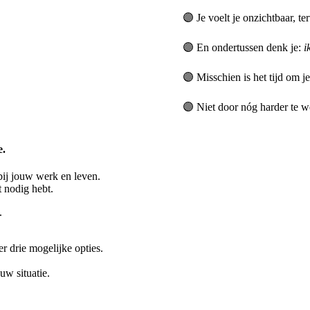
🟣 Je voelt je onzichtbaar, te
🟣 En ondertussen denk je:
i
🟣 Misschien is het tijd om je
🟣 Niet door nóg harder te w
e.
bij jouw werk en leven.
t nodig hebt.
.
er drie mogelijke opties.
uw situatie.