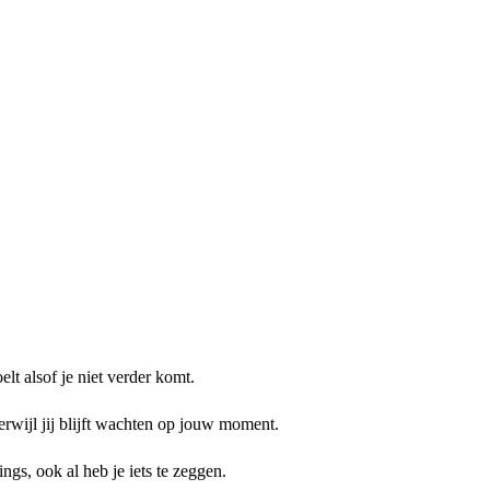
elt alsof je niet verder komt.
erwijl jij blijft wachten op jouw moment.
ings, ook al heb je iets te zeggen.