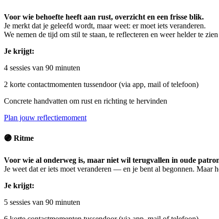
Voor wie behoefte heeft aan rust, overzicht en een frisse blik.
Je merkt dat je geleefd wordt, maar weet: er moet iets veranderen.
We nemen de tijd om stil te staan, te reflecteren en weer helder te zien
Je krijgt:
4 sessies van 90 minuten
2 korte contactmomenten tussendoor (via app, mail of telefoon)
Concrete handvatten om rust en richting te hervinden
Plan jouw reflectiemoment
🟣
Ritme
Voor wie al onderweg is, maar niet wil terugvallen in oude patro
Je weet dat er iets moet veranderen — en je bent al begonnen. Maar het
Je krijgt:
5 sessies van 90 minuten
6 korte contactmomenten tussendoor (via app, mail of telefoon)